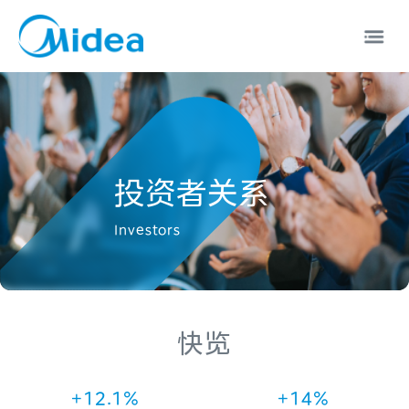
0
0
1
1
2
2
3
投资者关系
0
0
中文
EN
0
3
0
4
0
Investors
1
1
0
1
4
1
0
5
1
2
2
1
2
5
2
1
0
6
2
3
3
快览
2
3
6
3
2
1
7
3
4
0
4
3
4
7
4
3
2
8
4
+12.1%
+14%