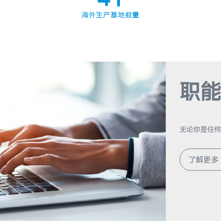
5
2
海外生产基地数量
6
3
7
4
8
5
职能
9
6
7
无论你是任何
8
了解更多
9