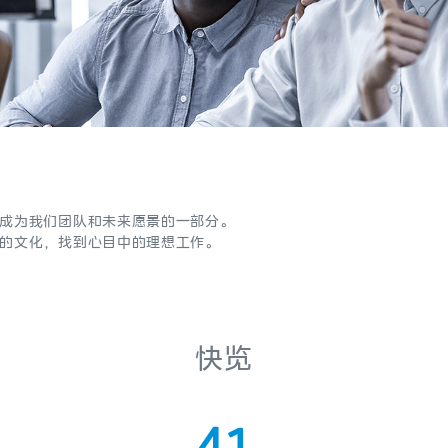
成为我们团队和未来愿景的一部分。
0
的文化，找到心目中的理想工作。
1
2
快览
3
0
4
1