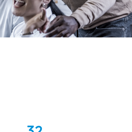
0
1
0
2
1
3
2