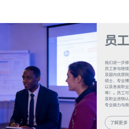
员工
我们进一步修
员工参与继续
及国内优质院
硕士、专业博
以及各类职业
等）。员工可
及职业资格认
专业能力与商
移动端费用申
率，为员工学
了解更多
我们在员工继