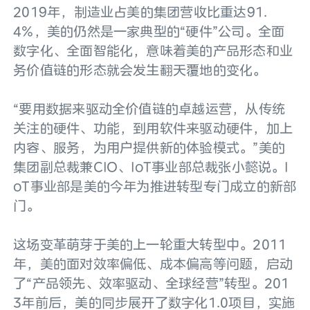
2019年，制造业占美的集团营收比重达91.
4%，美的仍然是一家典型的“硬件”公司。全面
数字化、全面智能化，意味着美的产品形态和业
务价值链的形态就会发生翻天覆地的变化。
“要用数据来驱动全价值链的卓越运营，从传统
关注的硬件、功能，到用软件来驱动硬件，加上
内容、服务，为用户提供新的体验模式。”美的
集团副总裁兼CIO、IoT事业部总裁张小懿说。I
oT事业部是美的今年为推进转型专门成立的新部
门。
这场变革萌芽于美的上一轮重大转型中。2011
年，美的面对效率偏低、成本偏高等问题，启动
了“产品领先、效率驱动、全球经营”转型。201
3年前后，美的同步展开了数字化1.0项目，实施