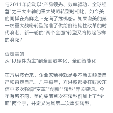
与2011年启动以“产品领先、效率驱动、全球经
营”为三大主轴的重大战略转型时相比，如今美
的同样在光鲜之下充满了危机感。如果说美的第
一次重大战略转型踏准了供给侧结构性改革的时
代浪潮，新一轮的“两个全面”转型又将掀起怎样
的浪花？
否定美的
从“以硬件为主”到全面数字化、全面智能化
在方洪波看来，企业家精神就是要不断去颠覆自
己和否定自己。几乎每年，方洪波都要在致股东
信中多次强调“变革”“创新”“转型”等关键词。今
年有所不同，美的集团首次在转型前加上了“全
面”两个字，并定义为其第二次重要转型。