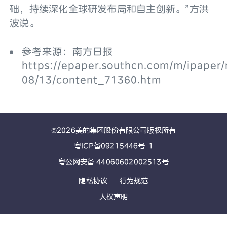
础，持续深化全球研发布局和自主创新。”方洪
波说。
参考来源：南方日报
https://epaper.southcn.com/m/ipaper/
08/13/content_71360.htm
©2026美的集团股份有限公司版权所有
粤ICP备09215446号-1
粤公网安备 44060602002513号
隐私协议
行为规范
人权声明