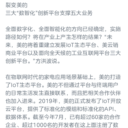
裂变美的
三大“数智化”创新平台支撑五大业务
全面数字化、全面智能化的方向已经确定，实施
路径如何？将在产业上产生怎样的结果？“未
来，美的将着重建立发展IoT生态平台、美云销
商业平台以及面向全天候的工业互联网平台三大
创新平台。”方洪波说。
在物联网时代的家电应用场景基础上，美的打造
了IoT生态平台。美的不但通过平台与终端用户
的日常生活发生直接联系，而且把相关合作伙伴
也加入进来。2019年，美的正式发布了IoT开放
云平台，提供了标准化的模组和标准化的API、
数据体系。截至今年7月，已有超过60家的合作
企业、超过1000名的开发者在这上面注册了数