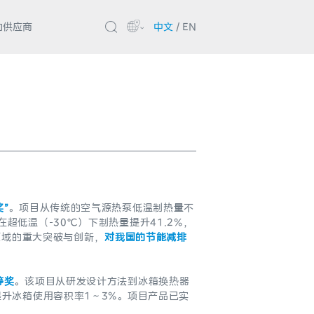
的供应商
中文
/
EN
”
。项目从传统的空气源热泵低温制热量不
低温（-30℃）下制热量提升41.2%，
领域的重大突破与创新，
对我国的节能减排
等奖
。该项目从研发设计方法到冰箱换热器
升冰箱使用容积率1～3%。项目产品已实