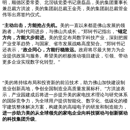
明，顺德区委常委、北滘镇党委书记唐磊晶，美的集团董事长
兼总裁方洪波，美的集团副总裁王金亮，美的集团副总裁管金
伟等出席签约仪式。
“
主动出击，方能抢占先机。
美的一直以来都是佛山发展的领
跑者，与时代同进步，与佛山共成长，”郑轲书记指出，“
锚定
方向，方能大步前进。
美的坚定布局数字科技产业，深刻把握
产业变革趋势，与国家、省市发展战略高度契合。”郑轲书记
还表示，“
政企同心，方能行稳致远。
政府将尽最大努力为企
业提供政策与服务。希望美的积极推动项目建设，引领、带动
更多企业实现数字化转型。”
“美的将持续布局和投资新的前沿技术，助力佛山加快建设制
造业创新高地，争创全国制造业高质量发展标杆。”方洪波表
示，产业园建成后将进一步提升美的家电技术理论与研究体系
的国际竞争力，为全球用户提供智能化、数字化、低碳化的楼
宇建筑整体解决方案，构建美的高端电子的研发和制造能力，
进一步助力美的从全球领先的家电企业向科技驱动与创新驱动
的科技集团升级
。