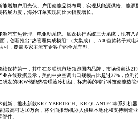
新能增加户用光伏、户用储能品类布局，实现从能源供给、能源
场拓展力度，海外订单实现同比大幅度增长。
能源汽车热管理、电驱动系统、底盘执行系统三大系统，现有八条
面，创新推出“热管理集成模组”（大集成）、A00首款转子式
户认可，覆盖多家主流车企客户的全系车型。
继续保持第一，其中在多联机市场领跑国内品牌，市场份额达21
产业在线数据显示，美的中央空调出口规模占比超过27%，位列
研发的8KW储能热管理液冷机组，标志美的楼宇科技储能热管理
，推出新款KR CYBERTECH、KR QUANTEC等系
能最高可达10万台，将全面推动机器人供应本地化和支持制造
零部件。