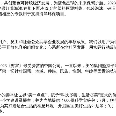
创蓝色可持续经济发展，为蓝色星球的未来保驾护航。2023年11
光紧盯着海滩,在那下面,有废弃的塑料瓶塑料袋、包装泡沫、破
赠相应的专款用于支持海洋环保项目。
用户、员工和社会公众共享企业发展的丰硕成果。我们以用户为
公平开放包容的组织文化；心系所在地社区发展，用实际行动反
”，2023《财富》最受赞赏的中国公司。一直以来，美的集团坚
严禁一切针对国籍、地域、种族、民族、性别、年龄等因素的歧
小的善举让世界“美一点点”，赋予“科技尽善，生活尽美”更大的
小学建设录播室，并为当地提供了600份科学实验包；7月，
并为其打造适合生活的栖息环境，开启国宝美好生活计划等；9月
趣。