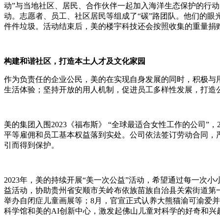
动”与当地社区、居民、合作伙伴一起加入海洋生态保护的行动，共
动。志愿者、员工、社区居民等组成了“碳”路团队。他们的眼
件件垃圾。活动结束后，美的楼宇科技还会按照收集的重量捐
构建和谐社区，打造本土人才及文化家园
作为负责任的企业公民，美的在实现自身发展的同时，积极与
生活体验；坚持开放的用人机制，促进员工多样性发展，打造
美的集团入围2023《福布斯》 “全球最适合女性工作的公司
平等雇佣和员工基本权益落到实处。公司依法签订劳动合同，
引而得到保护。
2023年，美的持续开展“美一次公益”活动，希望通过每一次小
益活动，协助贵州省安顺市关岭布依族苗族自治县关索街道第一
举办自闭症儿童画展等；8月，官宣正式认养大熊猫渝可渝爱
科学馆和美的AI创新中心，激发起佛山儿童对科学的好奇和兴