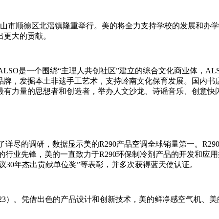
佛山市顺德区北滘镇隆重举行。美的将全力支持学校的发展和办学
出更大的贡献。
。ALSO是一个围绕“主理人共创社区”建立的综合文化商业体，A
品牌，发掘本土非遗手工艺术，支持岭南文化保育发展。国内书店
有力量的思想者和创造者，举办人文沙龙、诗谣音乐、创意快闪
了详尽的调研，数据显示美的R290产品空调全球销量第一。R29
的行业先锋，美的一直致力于R290环保制冷剂产品的开发和应
议30年杰出贡献单位奖”等表彰，并多次获得蓝天使认证。
23）。凭借出色的产品设计和创新技术，美的鲜净感空气机、美的便携式移动