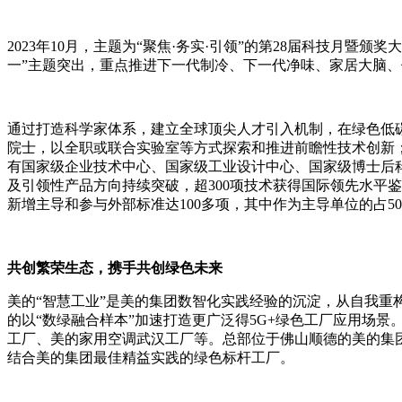
2023年10月，主题为“聚焦·务实·引领”的第28届科技
一”主题突出，重点推进下一代制冷、下一代净味、家居大脑
通过打造科学家体系，建立全球顶尖人才引入机制，在绿色低
院士，以全职或联合实验室等方式探索和推进前瞻性技术创新；
有国家级企业技术中心、国家级工业设计中心、国家级博士后
及引领性产品方向持续突破，超300项技术获得国际领先水平鉴
新增主导和参与外部标准达100多项，其中作为主导单位的占5
共创繁荣生态，携手共创绿色未来
美的“智慧工业”是美的集团数智化实践经验的沉淀，从自我重
的以“数绿融合样本”加速打造更广泛得5G+绿色工厂应用场景
工厂、美的家用空调武汉工厂等。总部位于佛山顺德的美的集团将更
结合美的集团最佳精益实践的绿色标杆工厂。