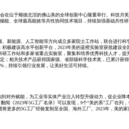
月暨颁奖大会在位于顺德北滘的佛山美的全球创新中心隆重举行。科技
、储能、全球最高能效等共性协同技术项目，持续加强基础共性
碳、新能源、人工智能等方向成立多家院士工作站，联合进行科
积极建设高水平创新平台，2023年美的蓝橙实验室获批建设
科研工作站和多家省重点实验室，聚集和培养优秀科技人才，提
定；相关技术产品获得国家级、省部级科学技术奖，已累计获得国家
0%，持续引领行业发展，让美好生活可持续。
构到对外赋能，为工业等实体产业注入转型升级动力，促企业降本
。翻阅《2023年5G工厂名录》可以发现，9个“美的系”工厂在
多的5G工厂经验复制至全国、海外工厂。2023年，美的家用空调泰