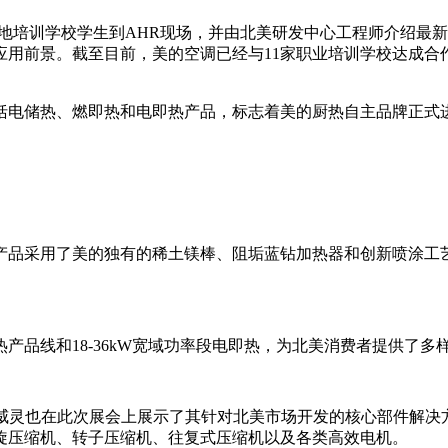
lege奥兰多本地培训学校学生到AHR现场，并由北美研发中心工程师
应用前景。截至目前，美的空调已经与11家职业培训学校达成合
括电储热、燃即热和电即热产品，标志着美的厨热自主品牌正式
产品采用了美的独有的稀土镁棒、阻垢蓝钻加热器和创新喷涂工
即热产品线和18-36kW宽域功率段电即热，为北美消费者提供
ing威灵也在此次展会上展示了其针对北美市场开发的核心部件
旋压缩机、转子压缩机、往复式压缩机以及各类高效电机。